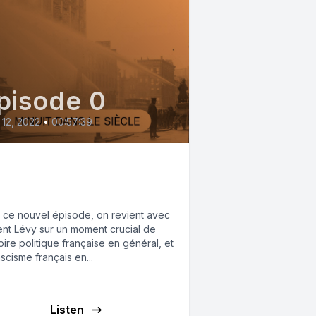
pisode 0
12, 2022
•
00:57:39
 6 février 1934, un
up de force fasciste ?
 ce nouvel épisode, on revient avec
ent Lévy sur un moment crucial de
toire politique française en général, et
scisme français en...
Listen