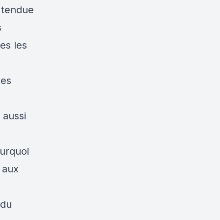
 tendue
s
es les
des
 aussi
ourquoi
 aux
 du