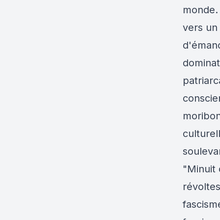
monde. 
vers un 
d'émanci
dominati
patriarc
conscien
moribon
culturel
soulevan
"Minuit
révoltes
fascisme