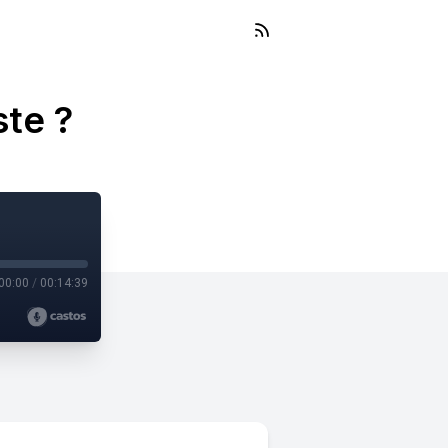
ste ?
00:00
/
00:14:39