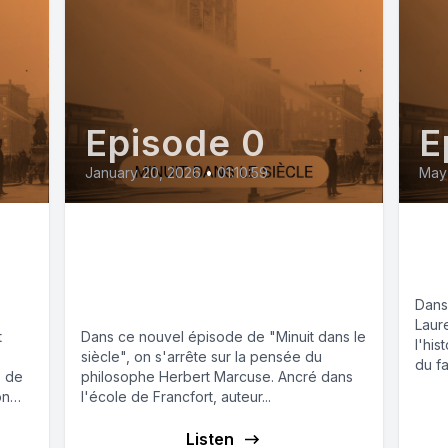
Episode 0
E
January 20, 2026
•
01:10:59
May 
Affronter le
Le
t
néofascisme avec
co
Herbert Marcuse
Dans
Laur
t
Dans ce nouvel épisode de "Minuit dans le
l'his
siècle", on s'arrête sur la pensée du
du fa
s de
philosophe Herbert Marcuse. Ancré dans
on
l'école de Francfort, auteur...
..
Listen