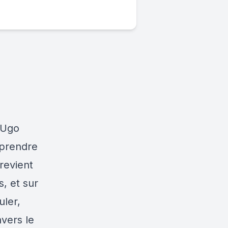
, Ugo
mprendre
revient
s, et sur
uler,
avers le