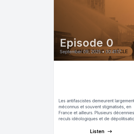
Episode 0
September 09, 2025
•
00:41:17
Militer contre le
fascisme : pourquoi e
comment ?
Les antifascistes demeurent largemen
méconnus et souvent stigmatisés, en
France et ailleurs. Plusieurs décennie
reculs idéologiques et de dépolitisati
néolibérale conduisent même certains.
Listen