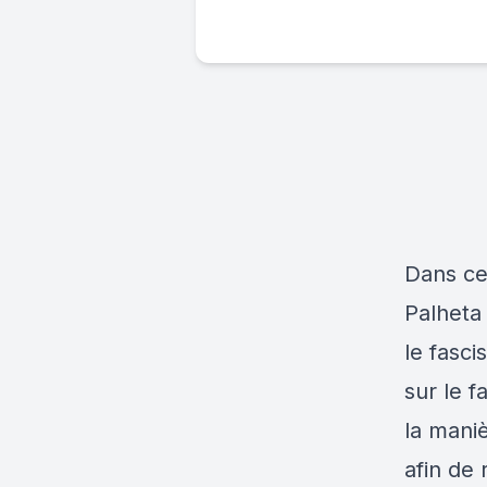
Dans cet
Palheta
le fasc
sur le f
la maniè
afin de 