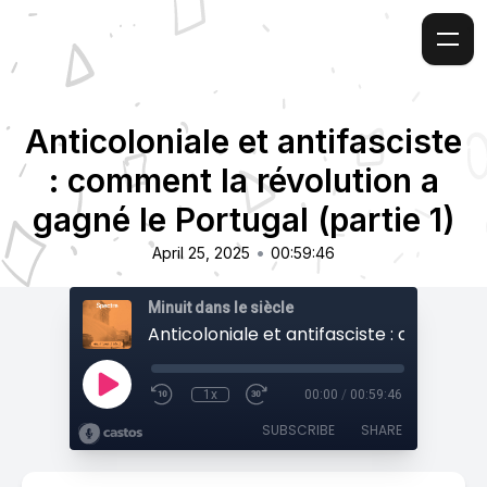
Anticoloniale et antifasciste
: comment la révolution a
gagné le Portugal (partie 1)
•
April 25, 2025
00:59:46
Minuit dans le siècle
1x
00:00
/
00:59:46
SUBSCRIBE
SHARE