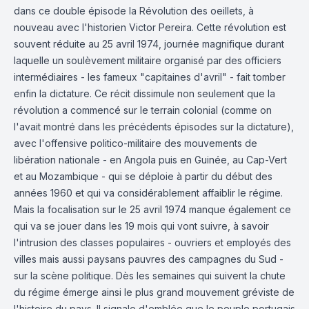
dans ce double épisode la Révolution des oeillets, à
nouveau avec l'historien Victor Pereira. Cette révolution est
souvent réduite au 25 avril 1974, journée magnifique durant
laquelle un soulèvement militaire organisé par des officiers
intermédiaires - les fameux "capitaines d'avril" - fait tomber
enfin la dictature. Ce récit dissimule non seulement que la
révolution a commencé sur le terrain colonial (comme on
l'avait montré dans les précédents épisodes sur la dictature),
avec l'offensive politico-militaire des mouvements de
libération nationale - en Angola puis en Guinée, au Cap-Vert
et au Mozambique - qui se déploie à partir du début des
années 1960 et qui va considérablement affaiblir le régime.
Mais la focalisation sur le 25 avril 1974 manque également ce
qui va se jouer dans les 19 mois qui vont suivre, à savoir
l'intrusion des classes populaires - ouvriers et employés des
villes mais aussi paysans pauvres des campagnes du Sud -
sur la scène politique. Dès les semaines qui suivent la chute
du régime émerge ainsi le plus grand mouvement gréviste de
l'histoire du pays. Il signale d'emblée que le peuple portugais