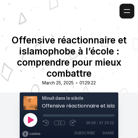
Offensive réactionnaire et
islamophobe à l’école :
comprendre pour mieux
combattre
•
March 25, 2025
01:29:22
Minuit dans le siècle
1x
00:00
/
01:29:22
SUBSCRIBE
SHARE