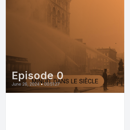
Episode 0
June 26, 2024
•
00:51:27
Aux sources du vote FN/RN (3) :
prendre le racisme au sérieux
(partie 2)