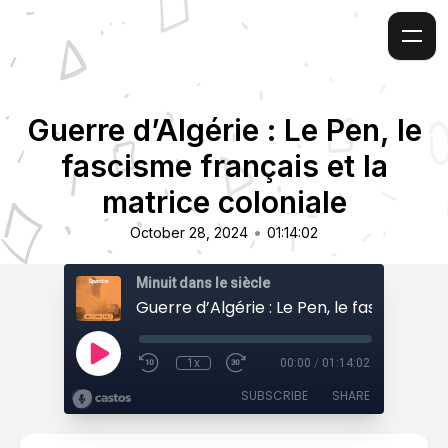
Guerre d’Algérie : Le Pen, le
fascisme français et la
matrice coloniale
•
October 28, 2024
01:14:02
Minuit dans le siècle
1x
00:00
/
01:14:02
SUBSCRIBE
SHARE